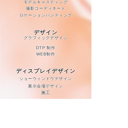
モデルキャスティング
撮影コーディネート
ロケーションハンティング
デザイン
グラフィックデザイン
DTP 制作
WEB制作
ディスプレ
イデザイン
ショーウィンドウデザイン
​展示会場デザイン
施工
レンタルス
タジオ運営​
FUKAGAWA GARAGE by
ULIFE